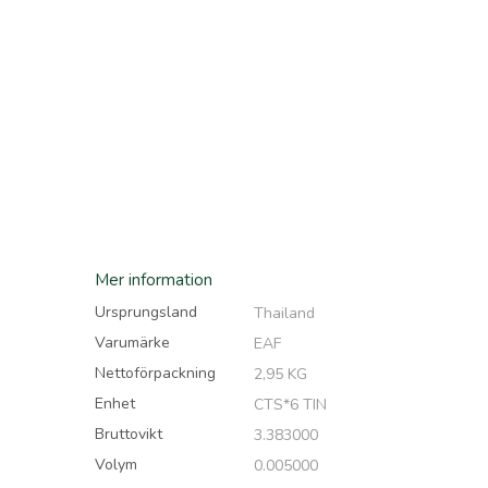
Hoppa
till
början
av
bildgalleriet
Mer information
Ursprungsland
Thailand
Varumärke
EAF
Nettoförpackning
2,95 KG
Enhet
CTS*6 TIN
Bruttovikt
3.383000
Volym
0.005000