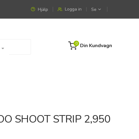
Logga in
Hjälp
Se
0
Din Kundvagn
O SHOOT STRIP 2,950