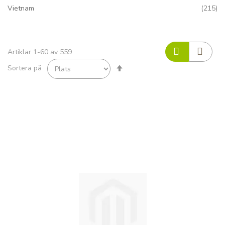
art
Vietnam
215
Artiklar
1
-
60
av
559
Sätt
Sortera på
fallande
sortering