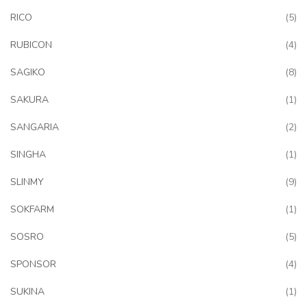
art
RICO
5
art
RUBICON
4
art
SAGIKO
8
art
SAKURA
1
art
SANGARIA
2
art
SINGHA
1
art
SLINMY
9
art
SOKFARM
1
art
SOSRO
5
art
SPONSOR
4
art
SUKINA
1