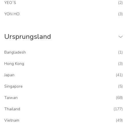
art
YEO´S
2
art
YON HO
3
Ursprungsland
art
Bangladesh
1
art
Hong Kong
3
art
Japan
41
art
Singapore
5
art
Taiwan
68
art
Thailand
177
art
Vietnam
49