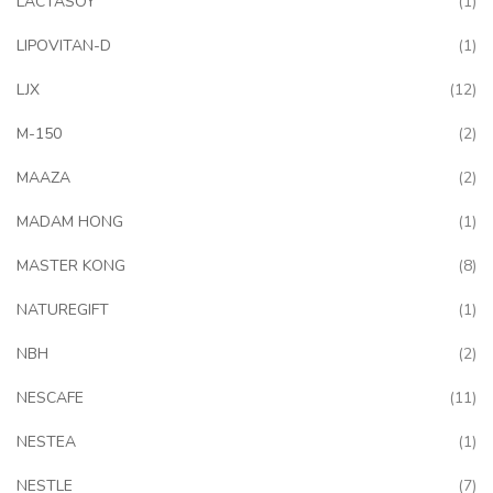
art
LACTASOY
1
art
LIPOVITAN-D
1
art
LJX
12
art
M-150
2
art
MAAZA
2
art
MADAM HONG
1
art
MASTER KONG
8
art
NATUREGIFT
1
art
NBH
2
art
NESCAFE
11
art
NESTEA
1
art
NESTLE
7