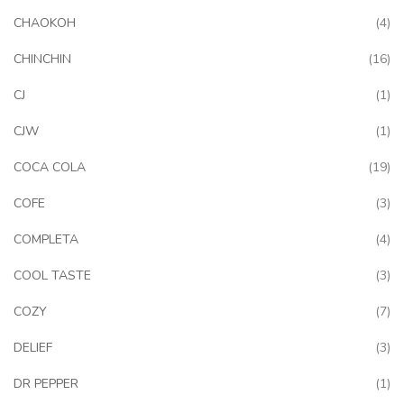
art
CHAOKOH
4
art
CHINCHIN
16
art
CJ
1
art
CJW
1
art
COCA COLA
19
art
COFE
3
art
COMPLETA
4
art
COOL TASTE
3
art
COZY
7
art
DELIEF
3
art
DR PEPPER
1