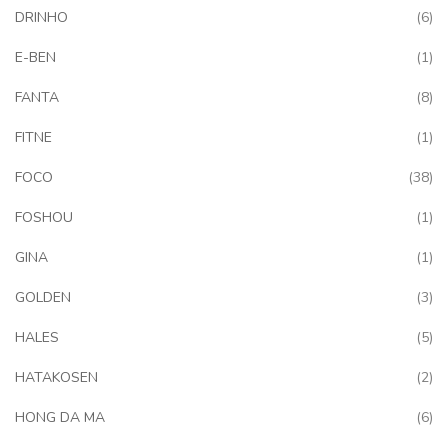
art
DRINHO
6
art
E-BEN
1
art
FANTA
8
art
FITNE
1
art
FOCO
38
art
FOSHOU
1
art
GINA
1
art
GOLDEN
3
art
HALES
5
art
HATAKOSEN
2
art
HONG DA MA
6