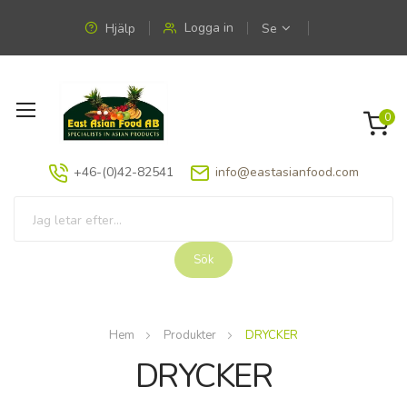
Logga in
Hjälp
Se
Växla
0
Nav
+46-(0)42-82541
info@eastasianfood.com
Sök
Hem
Produkter
DRYCKER
DRYCKER