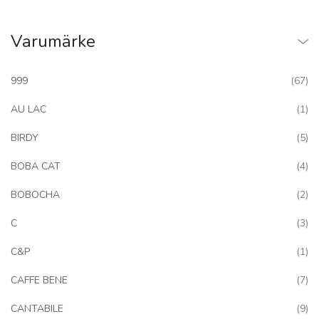
Varumärke
art
999
67
art
AU LAC
1
art
BIRDY
5
art
BOBA CAT
4
art
BOBOCHA
2
art
C
3
art
C&P
1
art
CAFFE BENE
7
art
CANTABILE
9