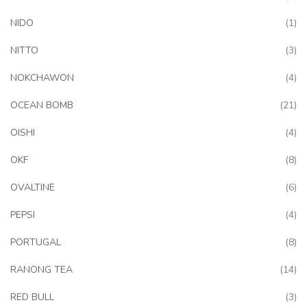
art
NIDO
1
art
NITTO
3
art
NOKCHAWON
4
art
OCEAN BOMB
21
art
OISHI
4
art
OKF
8
art
OVALTINE
6
art
PEPSI
4
art
PORTUGAL
8
art
RANONG TEA
14
art
RED BULL
3