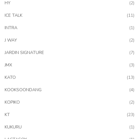
art
HY
2
art
ICE TALK
11
art
INTRA
1
art
J WAY
2
art
JARDIN SIGNATURE
7
art
JMX
3
art
KATO
13
art
KOOKSOONDANG
4
art
KOPIKO
2
art
KT
23
art
KUKURU
1