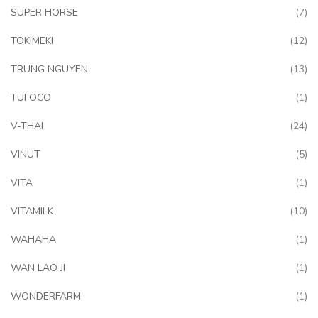
art
SUPER HORSE
7
art
TOKIMEKI
12
art
TRUNG NGUYEN
13
art
TUFOCO
1
art
V-THAI
24
art
VINUT
5
art
VITA
1
art
VITAMILK
10
art
WAHAHA
1
art
WAN LAO JI
1
art
WONDERFARM
1