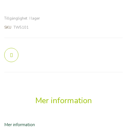
bildgalleriet
bildgalleriet
Tillgänglighet
I lager
SKU
TW5101
Mer information
Mer information