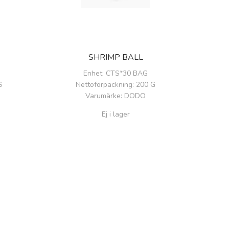
SHRIMP BALL
Enhet
: CTS*30 BAG
G
Nettoförpackning
: 200 G
Varumärke
: DODO
Ej i lager