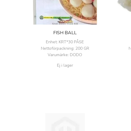
FISH BALL
Enhet
: KRT*30 PÅSE
Nettoförpackning
: 200 GR
N
Varumärke
: DODO
Ej i lager