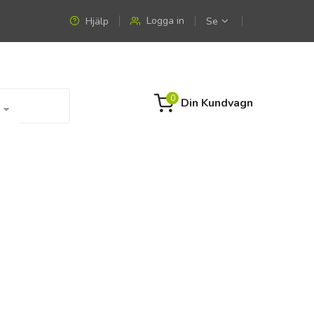
Logga in
Hjälp
Se
0
Din Kundvagn