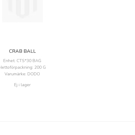
CRAB BALL
Enhet
: CTS*30 BAG
Nettoförpackning
: 200 G
Varumärke
: DODO
Ej i lager