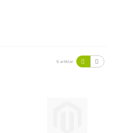
Visa
6
artiklar
som