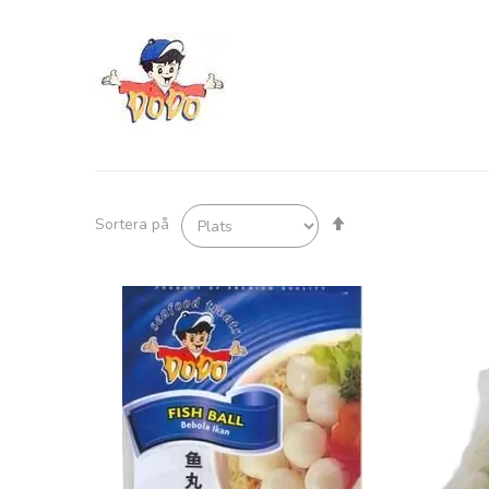
Sätt
Sortera på
fallande
sortering