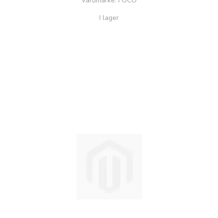
Varumärke
: FOCO
I lager