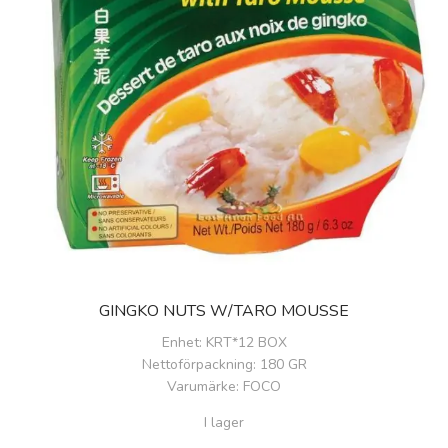
GINGKO NUTS W/TARO MOUSSE
Enhet
: KRT*12 BOX
Nettoförpackning
: 180 GR
Varumärke
: FOCO
I lager