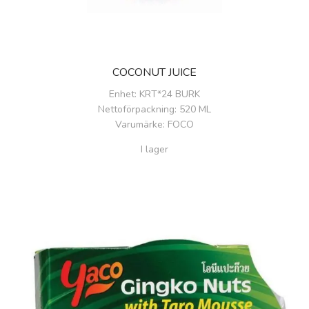
COCONUT JUICE
Enhet
: KRT*24 BURK
Nettoförpackning
: 520 ML
Varumärke
: FOCO
I lager