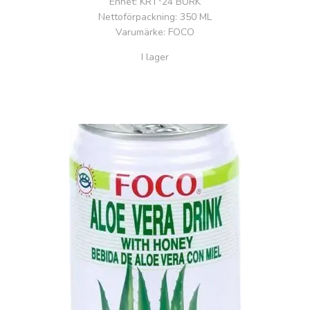
Enhet
: KRT*24 BURK
Nettoförpackning
: 350 ML
Varumärke
: FOCO
I lager