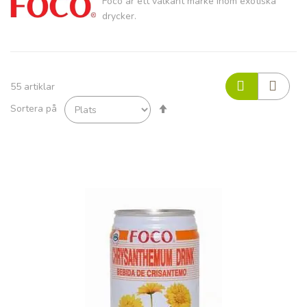
Foco är ett välkänt märke inom exotiska
drycker.
55
artiklar
Sätt
Sortera på
fallande
sortering