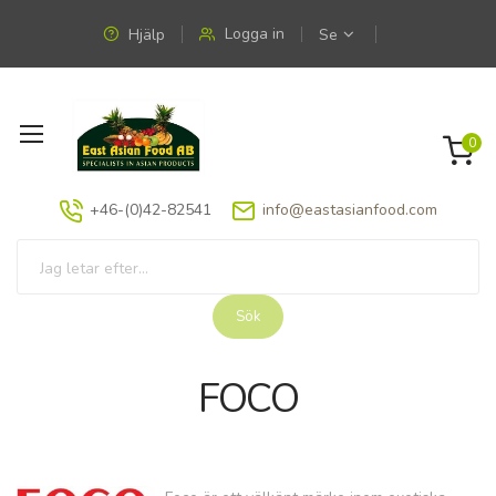
Logga in
Hjälp
Se
Växla
0
Nav
+46-(0)42-82541
info@eastasianfood.com
Sök
FOCO