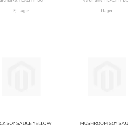
arumärke
: HEALTHY BOY
Varumärke
: HEALTHY B
Ej i lager
I lager
CK SOY SAUCE YELLOW
MUSHROOM SOY SAU