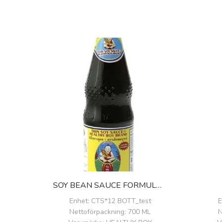
SOY BEAN SAUCE FORMULA 1
Enhet
: CTS*12 BOTT_test
E
Nettoförpackning
: 700 ML
N