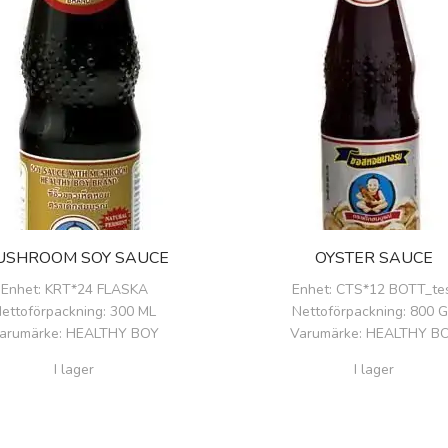
USHROOM SOY SAUCE
OYSTER SAUCE
Enhet
: KRT*24 FLASKA
Enhet
: CTS*12 BOTT_te
ettoförpackning
: 300 ML
Nettoförpackning
: 800 
arumärke
: HEALTHY BOY
Varumärke
: HEALTHY B
I lager
I lager