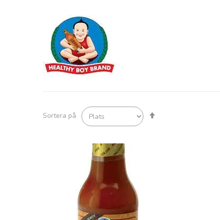
Sätt
Sortera på
fallande
sortering