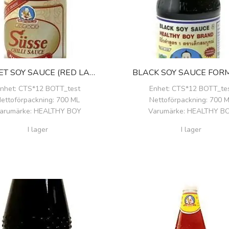
SWEET SOY SAUCE (RED LABEL)
nhet
: CTS*12 BOTT_test
Enhet
: CTS*12 BOTT_te
ettoförpackning
: 700 ML
Nettoförpackning
: 700 
arumärke
: HEALTHY BOY
Varumärke
: HEALTHY B
I lager
I lager