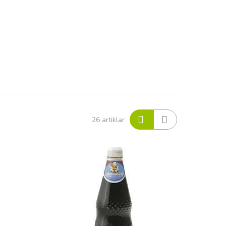
Visa
26
artiklar
som