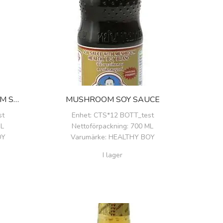
VEGETARIAN MUSHROOM SOY SAUCE
MUSHROOM SOY SAUCE
st
Enhet
: CTS*12 BOTT_test
ML
Nettoförpackning
: 700 ML
OY
Varumärke
: HEALTHY BOY
I lager