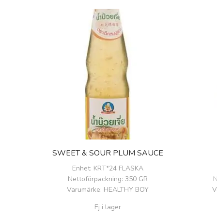
SWEET & SOUR PLUM SAUCE
Enhet
: KRT*24 FLASKA
Nettoförpackning
: 350 GR
N
Varumärke
: HEALTHY BOY
V
Ej i lager