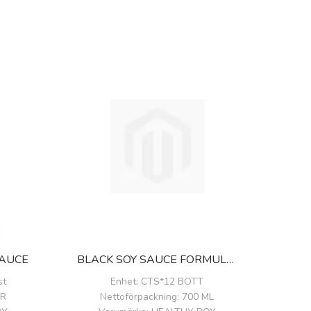
SAUCE
BLACK SOY SAUCE FORMULA 3
st
Enhet
: CTS*12 BOTT
GR
Nettoförpackning
: 700 ML