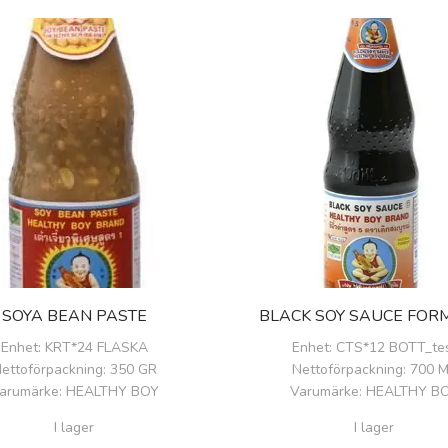
SOYA BEAN PASTE
Enhet
: KRT*24 FLASKA
Enhet
: CTS*12 BOTT_te
ettoförpackning
: 350 GR
Nettoförpackning
: 700 
arumärke
: HEALTHY BOY
Varumärke
: HEALTHY B
I lager
I lager