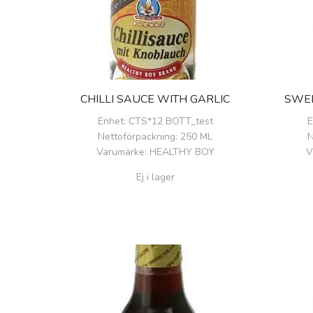
CHILLI SAUCE WITH GARLIC
Enhet
: CTS*12 BOTT_test
E
Nettoförpackning
: 250 ML
N
Varumärke
: HEALTHY BOY
V
Ej i lager