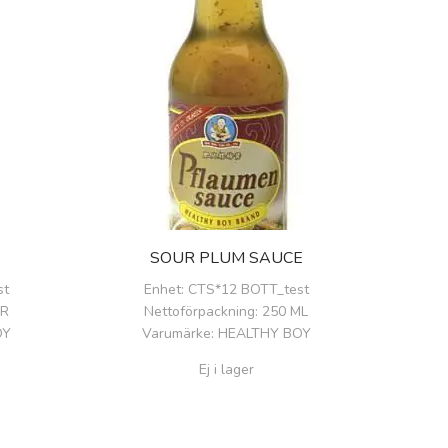
SOUR PLUM SAUCE
st
Enhet
: CTS*12 BOTT_test
GR
Nettoförpackning
: 250 ML
OY
Varumärke
: HEALTHY BOY
Ej i lager