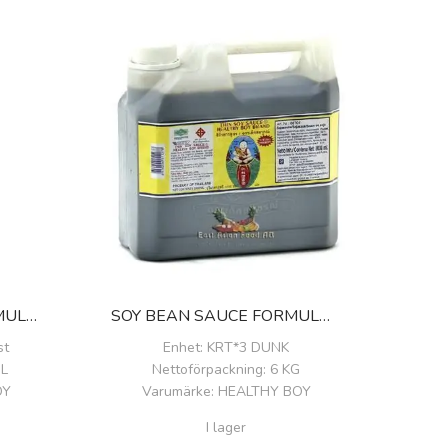
BLACK SOY SAUCE FORMULA 5
SOY BEAN SAUCE FORMULA 1
st
Enhet
: KRT*3 DUNK
ML
Nettoförpackning
: 6 KG
OY
Varumärke
: HEALTHY BOY
I lager