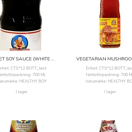
SWEET SOY SAUCE (WHITE LABEL)
nhet
: CTS*12 BOTT_test
Enhet
: CTS*12 BOTT_te
ettoförpackning
: 700 ML
Nettoförpackning
: 700 
arumärke
: HEALTHY BOY
Varumärke
: HEALTHY B
I lager
I lager