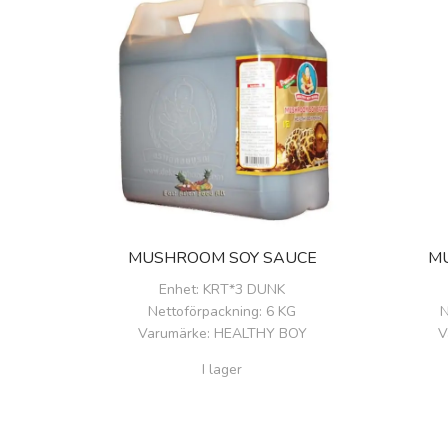
MUSHROOM SOY SAUCE
M
Enhet
: KRT*3 DUNK
Nettoförpackning
: 6 KG
N
Varumärke
: HEALTHY BOY
V
I lager