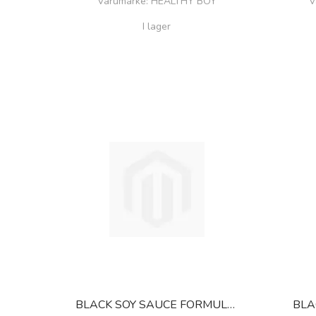
Varumärke
: HEALTHY BOY
V
I lager
BLACK SOY SAUCE FORMULA 4
BLA