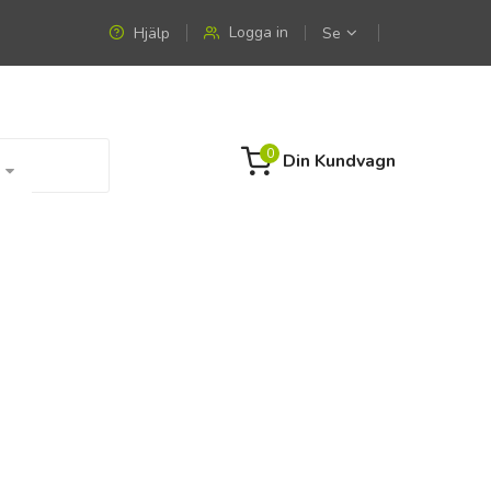
Logga in
Hjälp
Se
0
Din Kundvagn