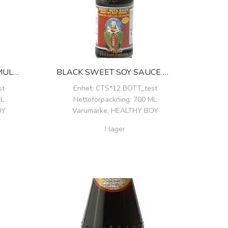
BLACK SOY SAUCE FORMULA 1 (970 GR)
BLACK SWEET SOY SAUCE GREEN LABEL
st
Enhet
: CTS*12 BOTT_test
ML
Nettoförpackning
: 700 ML
OY
Varumärke
: HEALTHY BOY
I lager