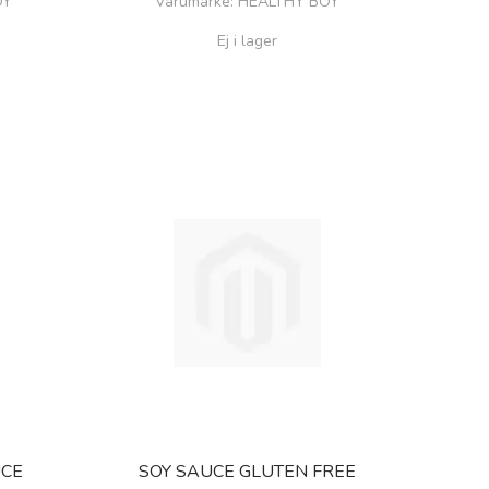
OY
Varumärke
: HEALTHY BOY
Ej i lager
CE
SOY SAUCE GLUTEN FREE