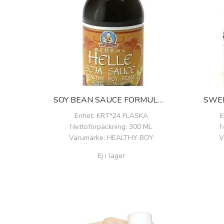
SOY BEAN SAUCE FORMULA 1
Enhet
: KRT*24 FLASKA
E
Nettoförpackning
: 300 ML
N
Varumärke
: HEALTHY BOY
V
Ej i lager