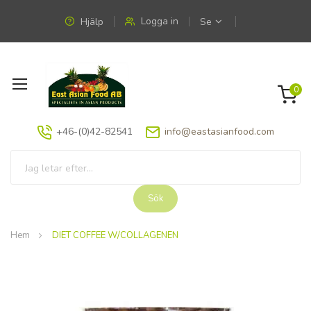
Logga in
Hjälp
Se
Växla
0
Nav
+46-(0)42-82541
info@eastasianfood.com
Sök
Hem
DIET COFFEE W/COLLAGENEN
Hoppa
till
slutet
av