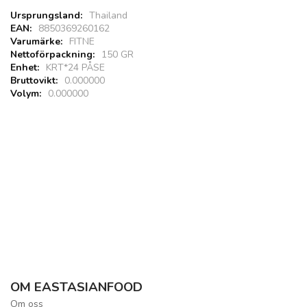
Thailand
8850369260162
FITNE
150 GR
KRT*24 PÅSE
0.000000
0.000000
OM EASTASIANFOOD
Om oss