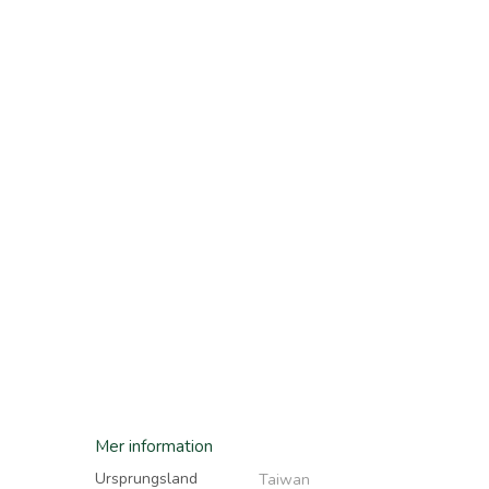
bildgalleriet
bildgalleriet
Mer information
Ursprungsland
Taiwan