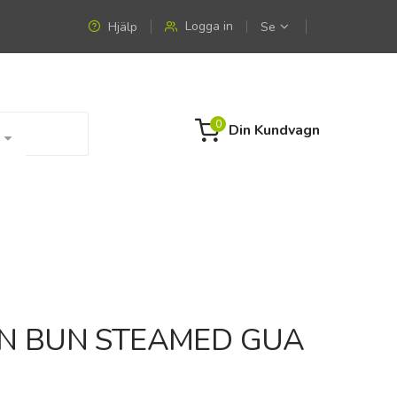
Logga in
Hjälp
Se
0
Din Kundvagn
N BUN STEAMED GUA