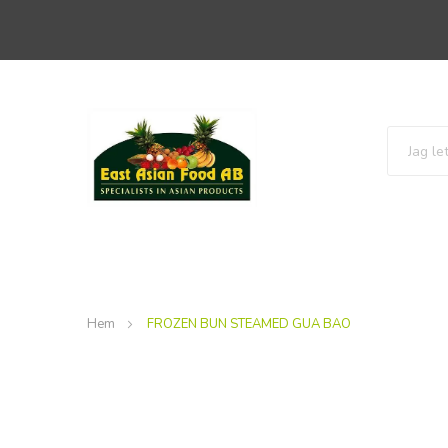
Hem
FROZEN BUN STEAMED GUA BAO
Hoppa
Hoppa
till
till
slutet
början
av
av