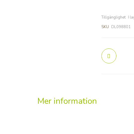
Tillgänglighet
I l
SKU
DL098801
Mer information