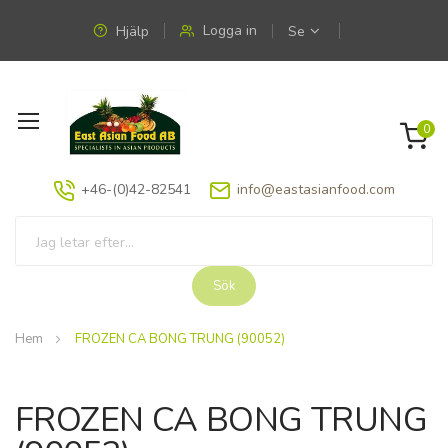
Logga in
Hjälp
Se
Växla
0
Nav
+46-(0)42-82541
info@eastasianfood.com
Sök
Hem
FROZEN CA BONG TRUNG (90052)
Hoppa
Hoppa
till
till
FROZEN CA BONG TRUNG
slutet
början
av
av