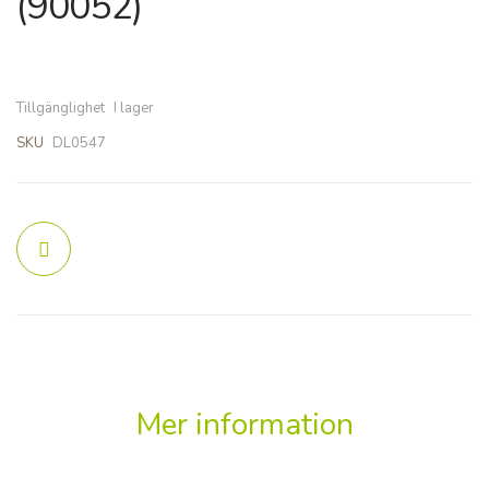
(90052)
bildgalleriet
bildgalleriet
Tillgänglighet
I lager
SKU
DL0547
Mer information