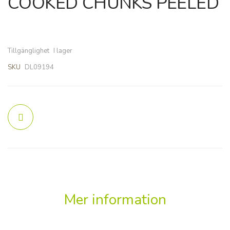
COOKED CHUNKS PEELED
bildgalleriet
bildgalleriet
Tillgänglighet
I lager
SKU
DL09194
Mer information