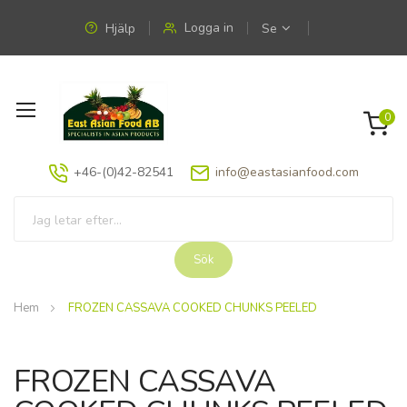
Logga in
Hjälp
Se
Växla
0
Nav
+46-(0)42-82541
info@eastasianfood.com
Sök
Hem
FROZEN CASSAVA COOKED CHUNKS PEELED
Hoppa
Hoppa
till
till
FROZEN CASSAVA
slutet
början
av
av