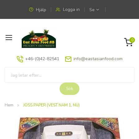
Logga in
Hjälp
Se
Växla
0
Nav
+46-(0)42-82541
info@eastasianfood.com
Sök
Hem
JOSS PAPER (VEST NAM 1, NU)
Hoppa
till
slutet
av