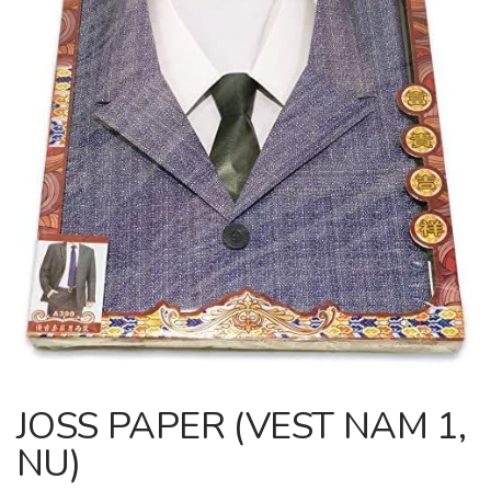
bildgalleriet
Hoppa
till
JOSS PAPER (VEST NAM 1,
början
NU)
av
bildgalleriet