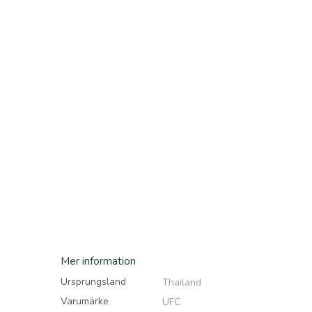
bildgalleriet
bildgalleriet
Mer information
Ursprungsland
Thailand
Varumärke
UFC