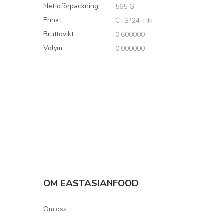
Nettoförpackning
565 G
Enhet
CTS*24 TIN
Bruttovikt
0.600000
Volym
0.000000
OM EASTASIANFOOD
Om oss