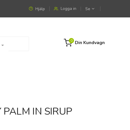
Logga in
Hjälp
Se
0
Din Kundvagn
 PALM IN SIRUP